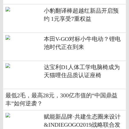
小豹翻译棒超越红新品开启预
约 1元享受7重权益
本田V-GO对标小牛电动？锂电
池时代正在到来
达宝利D1人体工学电脑椅成为
天猫哩住品质认证座椅
最低2毛，最高28元，300亿市值的“中国鼎益
丰”如何逆袭？
赋能新品牌·共建生态圈来设计
&INDIEGOGO2019战略联合发