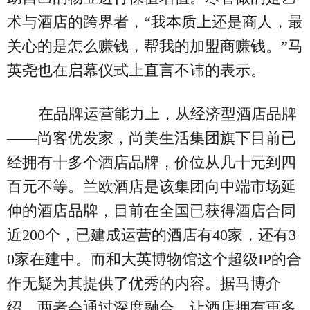
术与酒店的跨界者，“我本质上还是商人，最
关心的是怎么赚钱，帮我的加盟商赚钱。”马
英尧也在启幕仪式上直言不讳的表示。
在品牌运营能力上，从经济型酒店品牌
——尚客优发家，尚美生活集团旗下目前已
经拥有十多个酒店品牌，价位从几十元到四
百元不等。兰欧酒店是该集团向中端市场延
伸的酒店品牌，目前在全国已获得酒店合同
近200个，已建成运营的酒店有40家，还有3
0家在建中。而和大英博物馆这个超级IP的合
作无疑为其提供了优秀的内容。据马博介
绍，两者会通过深度融合，让酒店拥有更多