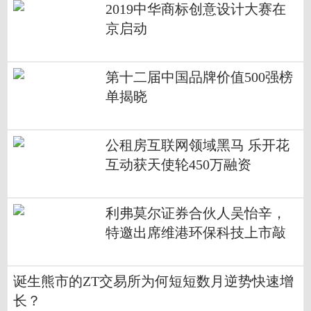
2019中华商标创意设计大赛在
京启动
第十二届中国品牌价值500强榜
单揭晓
公租房互联网领域黑马 乐开花
互动获天使轮450万融资
利弗莫尔证券合伙人吴怡辛，
特邀出席维港环保科技上市敲
钟庆典！
诞生熊市的ZT交易所为何短短数月逆势快速增
长？