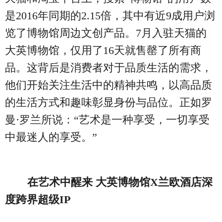
是2016年同期的2.15倍，其中有近9成用户浏
览了博物馆周边文创产品。7月入驻天猫的
大英博物馆，仅用了16天就售罄了所有商
品。这背后是消费者对于品质生活的需求，
他们开始关注生活中的精神共鸣，以高品质
的生活方式和趣味彰显身份与品位。正如罗
曼·罗兰所说：“艺术是一种享受，一切享受
中最迷人的享受。”
在艺术中醒来 大英博物馆X兰欧酒店深
度跨界超级IP