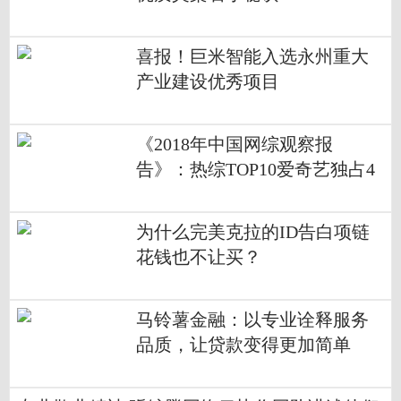
喜报！巨米智能入选永州重大
产业建设优秀项目
《2018年中国网综观察报
告》：热综TOP10爱奇艺独占4
席 孵化年度七大热词实现出圈
为什么完美克拉的ID告白项链
花钱也不让买？
马铃薯金融：以专业诠释服务
品质，让贷款变得更加简单