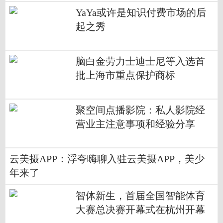
YaYa或许是知识付费市场的后
起之秀
脑白金劳力士迪士尼等入选首
批上海市重点保护商标
聚空间点播影院：私人影院经
营业主注意事项和经验分享
云美摄APP：浮夸嗨聊入驻云美摄APP，美少
年来了
智体新生，首届全国智能体育
大赛总决赛开幕式在杭州开幕