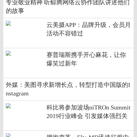
专业敬业精神 听鲸腾网络云协作团队讲述他们
的故事
云美摄APP：品牌升级，会员月
活动不容错过
赛普瑞斯携手开心麻花，让你
爆笑过新年
外媒：美图寻求新增长点，转型打造中国版的I
nstagram
科比将参加波场niTROn Summit
2019行业峰会 引发媒体强烈关
注