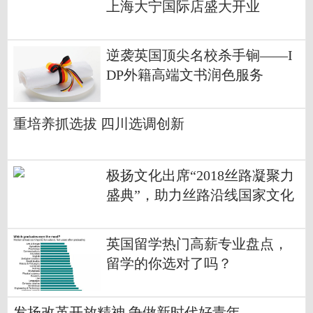
上海大宁国际店盛大开业
逆袭英国顶尖名校杀手锏——I
DP外籍高端文书润色服务
重培养抓选拔 四川选调创新
极扬文化出席“2018丝路凝聚力
盛典”，助力丝路沿线国家文化
交流与发展
英国留学热门高薪专业盘点，
留学的你选对了吗？
发扬改革开放精神 争做新时代好青年