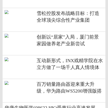
布会在深圳举行
雪松控股发布战略目标：打造
全球顶尖综合性产业集团
创新以“居家”入局，厦门前景
家园做养老产业新尝试
互动新形式，INX戏精学院在水
立方做了一场千人真人情境体
验游戏
百万销量路由器迎来重大升
级，华为路由WS5200增强版搭
载凌霄双核芯片
华康生物医学(08622.HK)受惠行业高速发展