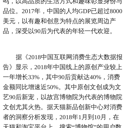
鸣，以高品质的生活方式和趣味彰显身份与
品位。2017年，中国的人均GDP已超过8000
美元，以有趣和创意为特点的展览周边产
品，深受以90后为代表的年轻一代欢迎。
据《2018中国互联网消费生态大数据报
告》显示，2018年中国线上的原创产业较上
一年增长33%，其中90后贡献达40%，消费
金额同比增速近50%。其中原创文创成为文
艺90后新宠，以故宫博物院为代表的博物院
文创尤其火热。据天猫新品创新中心对消费
者的洞察分析发现，2018年1月到10月，在
天猫和淘宝平台上，搜索“博物馆”的用户数