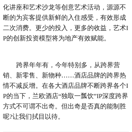
化讲座和艺术沙龙等创意艺术活动，源源不
断的为宾客提供新鲜的入住感受，有效形成
二次消费。更少的投入，更多的收益，艺术I
P的创新投资模型将为地产有效赋能。
跨界年年有，今年特别多，从跨界营
销、新零售、新物种……酒店品牌的跨界热
情不减反增。在各大酒店品牌不断跨界各个I
P的当下，兰欧酒店“独取一瓢饮”IP深度跨界
方式不可谓不出奇。但出奇是否真的能制胜
呢?让我们拭目以待。