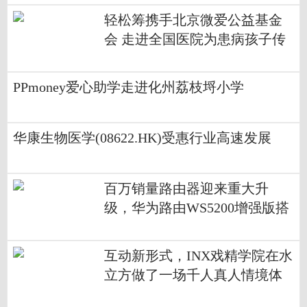
轻松筹携手北京微爱公益基金
会 走进全国医院为患病孩子传
递温暖
PPmoney爱心助学走进化州荔枝埒小学
华康生物医学(08622.HK)受惠行业高速发展
百万销量路由器迎来重大升
级，华为路由WS5200增强版搭
载凌霄双核芯片
互动新形式，INX戏精学院在水
立方做了一场千人真人情境体
验游戏