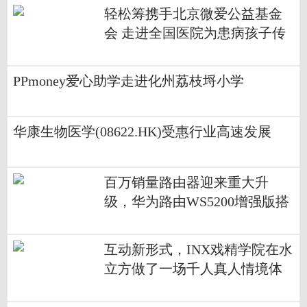
轻松筹携手北京微爱公益基金
会 走进全国医院为患病孩子传
递温暖
PPmoney爱心助学走进化州荔枝埒小学
华康生物医学(08622.HK)受惠行业高速发展
百万销量路由器迎来重大升
级，华为路由WS5200增强版搭
载凌霄双核芯片
互动新形式，INX戏精学院在水
立方做了一场千人真人情境体
验游戏