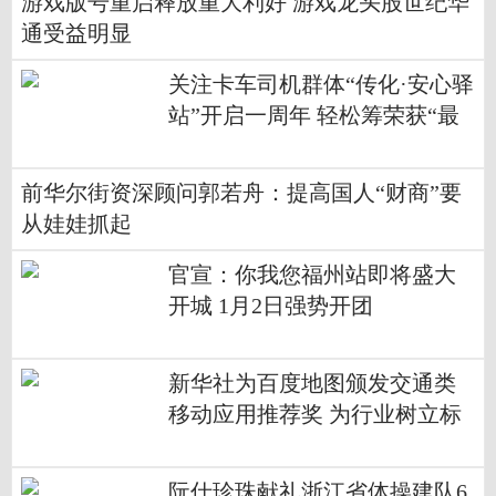
游戏版号重启释放重大利好 游戏龙头股世纪华
通受益明显
关注卡车司机群体“传化·安心驿
站”开启一周年 轻松筹荣获“最
佳公益支持”奖
前华尔街资深顾问郭若舟：提高国人“财商”要
从娃娃抓起
官宣：你我您福州站即将盛大
开城 1月2日强势开团
新华社为百度地图颁发交通类
移动应用推荐奖 为行业树立标
杆
阮仕珍珠献礼浙江省体操建队6