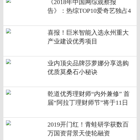
《2018年中国网综观察报
告》：热综TOP10爱奇艺独占4
席 孵化年度七大热词实现出圈
喜报！巨米智能入选永州重大
产业建设优秀项目
业内顶尖品牌莎萝娜分享选购
优质莫桑石小秘诀
乾道优秀理财师“内外兼修” 首
届“阿拉丁理财师节”将于11日
开幕
2019开门红！青蛙研学获数百
万国资背景天使轮融资