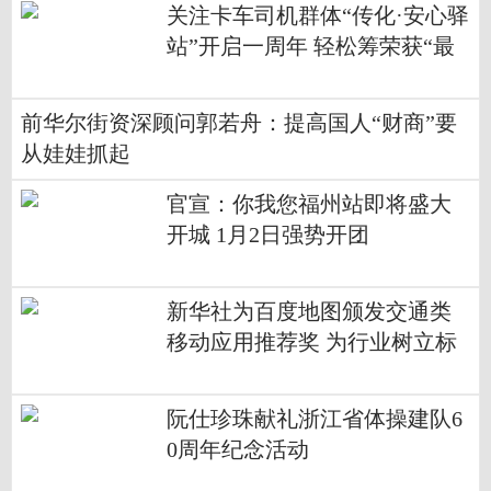
关注卡车司机群体“传化·安心驿
站”开启一周年 轻松筹荣获“最
佳公益支持”奖
前华尔街资深顾问郭若舟：提高国人“财商”要
从娃娃抓起
官宣：你我您福州站即将盛大
开城 1月2日强势开团
新华社为百度地图颁发交通类
移动应用推荐奖 为行业树立标
杆
阮仕珍珠献礼浙江省体操建队6
0周年纪念活动