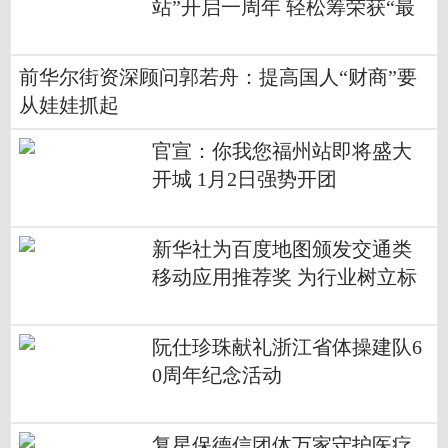
站”开启一周年 轻松筹荣获“最
佳公益支持”奖
前华尔街资深顾问郭若舟：提高国人“财商”要
从娃娃抓起
官宣：你我您福州站即将盛大
开城 1月2日强势开团
新华社为百度地图颁发交通类
移动应用推荐奖 为行业树立标
杆
阮仕珍珠献礼浙江省体操建队6
0周年纪念活动
复星保德信团体万家守护医疗