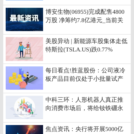
博安生物(06955)完成配售4800
万股 净筹约7.8亿港元_当前关
注
美股异动 | 新能源车股集体走低
特斯拉(TSLA.US)跌0.77%
每日看点!胜蓝股份：公司液冷
板产品目前仅处于小批量试产
阶段
中科三环：人形机器人真正推
向消费市场后，将给钕铁硼永
磁材料行业和公司带来积极影
响
焦点资讯：央行将开展5000亿