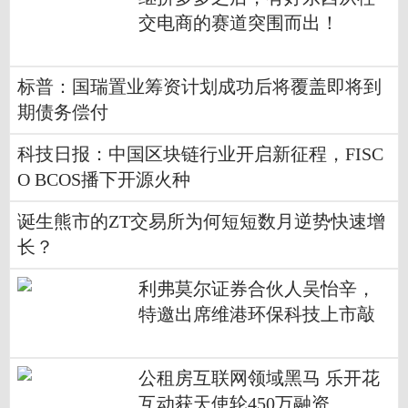
交电商的赛道突围而出！
标普：国瑞置业筹资计划成功后将覆盖即将到
期债务偿付
科技日报：中国区块链行业开启新征程，FISC
O BCOS播下开源火种
诞生熊市的ZT交易所为何短短数月逆势快速增
长？
利弗莫尔证券合伙人吴怡辛，
特邀出席维港环保科技上市敲
钟庆典！
公租房互联网领域黑马 乐开花
互动获天使轮450万融资