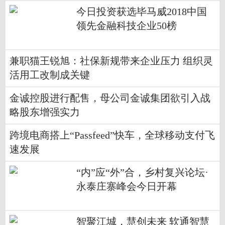
金投资项目计划进度并使用超
今日投资获选毕马威2018中国
募资金追加投入的核查意见内
领先金融科技企业50榜
容摘要
兼职猫王锐旭：社保新规带来企业压力 组织灵
活用工改制成关键
金诚控股进行配售，母公司金诚集团欲引入战
略股东增强实力
跨境电商搭上“Passfeed”快车，全球移动支付飞
速发展
“内”应“外”合，乡村复兴论坛·
永泰庄寨峰会今日开幕
智聚江城，慧创未来 软通智慧