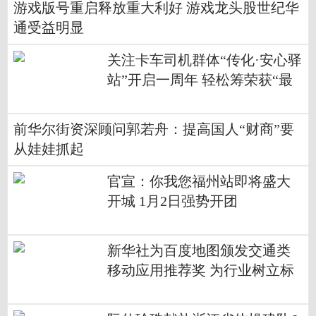
游戏版号重启释放重大利好 游戏龙头股世纪华
通受益明显
关注卡车司机群体“传化·安心驿
站”开启一周年 轻松筹荣获“最
佳公益支持”奖
前华尔街资深顾问郭若舟：提高国人“财商”要
从娃娃抓起
官宣：你我您福州站即将盛大
开城 1月2日强势开团
新华社为百度地图颁发交通类
移动应用推荐奖 为行业树立标
杆