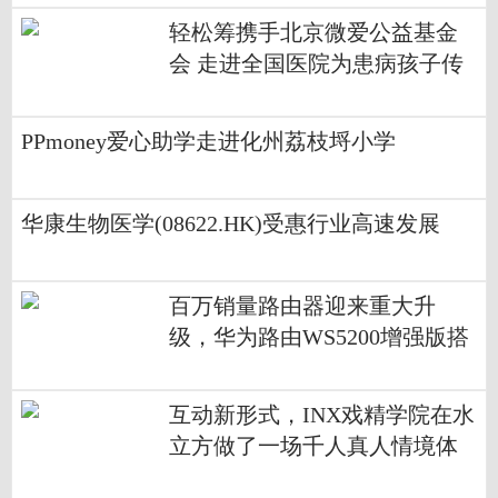
轻松筹携手北京微爱公益基金
会 走进全国医院为患病孩子传
递温暖
PPmoney爱心助学走进化州荔枝埒小学
华康生物医学(08622.HK)受惠行业高速发展
百万销量路由器迎来重大升
级，华为路由WS5200增强版搭
载凌霄双核芯片
互动新形式，INX戏精学院在水
立方做了一场千人真人情境体
验游戏