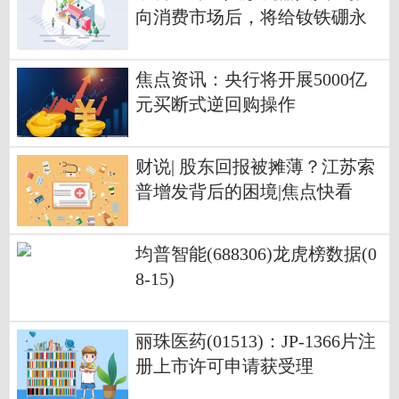
向消费市场后，将给钕铁硼永
磁材料行业和公司带来积极影
响
焦点资讯：央行将开展5000亿
元买断式逆回购操作
财说| 股东回报被摊薄？江苏索
普增发背后的困境|焦点快看
均普智能(688306)龙虎榜数据(0
8-15)
丽珠医药(01513)：JP-1366片注
册上市许可申请获受理